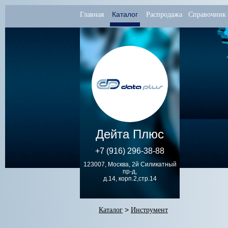
Каталог
Главная
Распродажа
Справочник
Дейта Плюс
+7 (916) 296-38-88
123007, Москва, 2й Силикатный
пр-д,
д.14, корп.2,стр.14
Каталог
>
Инструмент