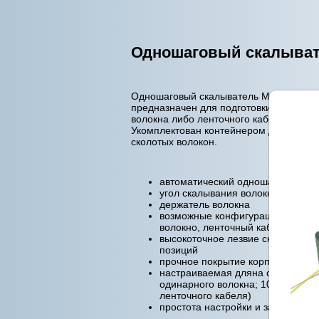
Одношаговый скалыват
Одношаговый скалыватель MAX CI-03,
предназначен для подготовки одинарно
волокна либо ленточного кабеля к свар
Укомплектован контейнером для сборк
сколотых волокон.
автоматический одношаговый ме
угол скалывания волокна 90 град (
держатель волокна
возможные конфигурации: одина
волокно, ленточный кабель
высокоточное лезвие скалывател
позиций
прочное покрытие корпуса
настраиваемая дляна скола (5~2
одинарного волокна; 10 мм для
ленточного кабеля)
простота настройки и замены лез