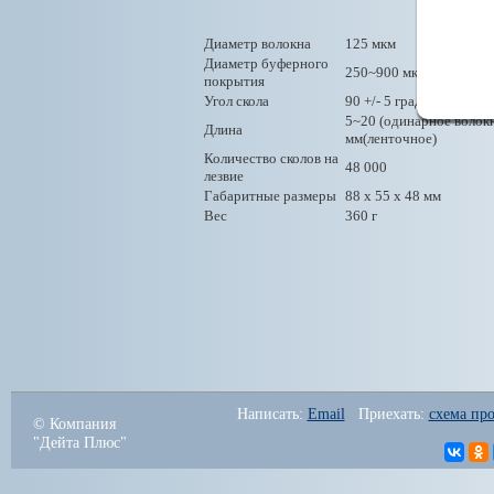
Диаметр волокна
125 мкм
Диаметр буферного
250~900 мкм
покрытия
Угол скола
90 +/- 5 град
5~20 (одинарное волокн
Длина
мм(ленточное)
Количество сколов на
48 000
лезвие
Габаритные размеры
88 х 55 х 48 мм
Вес
360 г
Написать: 
Email
   Приехать: 
схема про
© Компания
"Дейта Плюс"