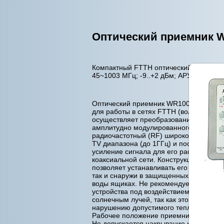
Оптический приемник 
Компактный FTTH оптический ТВ прие
45~1003 МГц; -9..+2 дБм; АРУ; 112 дБм
Оптический приемник WR1001JE предн
для работы в сетях FTTH (волокно в до
осуществляет преобразование оптичес
амплитудно модулированного сигнала 
радиочастотный (RF) широкополосный 
TV диапазона (до 1ГГц) и последующе
усиление сигнала для его распределен
коаксиальной сети. Конструкция прием
позволяет устанавливать его как в пом
так и снаружи в защищенных от прони
воды ящиках. Не рекомендуется разм
устройства под воздействием прямых
солнечным лучей, так как это может при
нарушению допустимого теплового реж
Рабочее положение приемника - произ
Не допускается накрывание корпуса ка