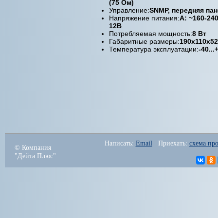
(75 Ом)
Управление:
SNMP, передняя па
Напряжение питания:
A: ~160-240
12В
Потребляемая мощность:
8 Вт
Габаритные размеры:
190х110х5
Температура эксплуатации:
-40...
Написать: 
Email
   Приехать: 
схема про
© Компания
"Дейта Плюс"