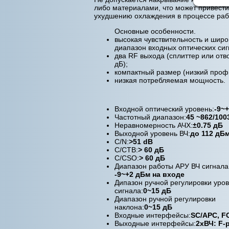
либо материалами, что может привести
ухудшению охлаждения в процессе раб
Основные особенности.
высокая чувствительность и широ
диапазон входных оптических сиг
два RF выхода (сплиттер или отв
дБ);
компактный размер (низкий проф
низкая потребляемая мощность.
Входной оптический уровень:
-9~
Частотный диапазон:
45 ~862/100
Неравномерность АЧХ:
±0.75 дБ
Выходной уровень ВЧ:
до 112 дБ
C/N:
>51 dB
C/CTB:
> 60 дБ
C/CSO:
> 60 дБ
Диапазон работы АРУ ВЧ сигнала
-9~+2 дБм на входе
Дипазон ручной регулировки уро
сигнала:
0~15 дБ
Диапазон ручной регулировки
наклона:
0~15 дБ
Входные интерфейсы:
SC/APC, F
Выходные интерфейсы:
2хВЧ: F-