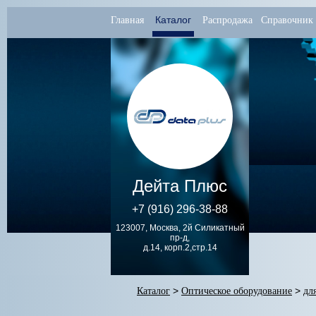
Каталог
Главная
Распродажа
Справочник
Дейта Плюс
+7 (916) 296-38-88
123007, Москва, 2й Силикатный
пр-д,
д.14, корп.2,стр.14
Каталог
>
Оптическое оборудование
>
дл