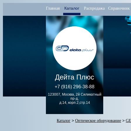
Каталог
Главная
Распродажа
Справочник
Дейта Плюс
+7 (916) 296-38-88
123007, Москва, 2й Силикатный
пр-д,
д.14, корп.2,стр.14
Каталог
>
Оптическое оборудование
>
GE