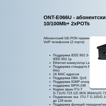
ONT-E066U - абонентск
10/100Mb+ 2xPOTs
Абонентский GE-PON терминал со вст
VoIP телефоном (2 порта)
Поддержка IEEE 802.3-2005, EEE
IEEE 802.1p
Ethernet коммутатор Layer 2
Поддержка стандарта 802.1Q Vlan
64х)
1K MAC адресов
Поддержка DBA, QoS
Поддержка IGMP snooping
поддержка SIP/H.248
Кодеки звука ITU-T
G.711/G.723.1(5.3K/6.3Kbit/s)/G.7
Подавление эха ITU-T G.165/G.1
до 128 мсек
Поддержка функций передачи/п