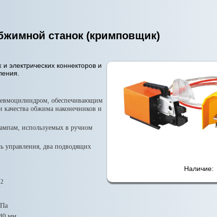
бжимной станок (кримповщик)
 и электрических коннекторов и
ления.
невмоцилиндром, обеспечивающим
 качества обжима наконечников и
мпам, используемых в ручном
ль управления, два подводящих
Наличие:
2
м
МПа
140 мм