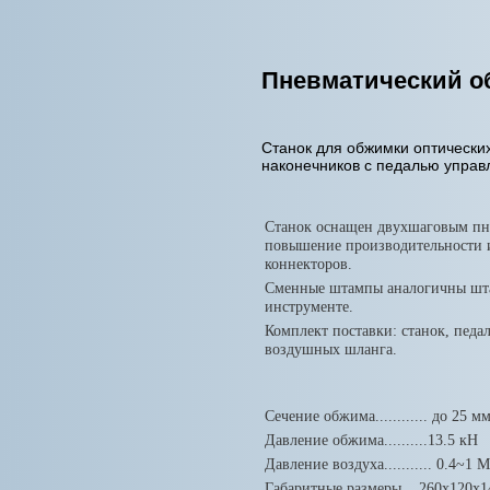
Пневматический о
Станок для обжимки оптических
наконечников с педалью управ
Станок оснащен двухшаговым п
повышение производительности и
коннекторов.
Сменные штампы аналогичны шта
инструменте.
Комплект поставки: станок, педа
воздушных шланга.
Сечение обжима............ до 25 м
Давление обжима..........13.5 кН
Давление воздуха........... 0.4~1 
Габаритные размеры... 260х120х