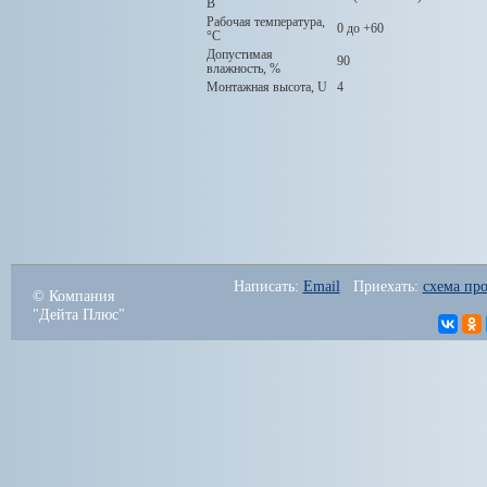
В
Рабочая температура,
0 до +60
°C
Допустимая
90
влажность, %
Монтажная высота, U
4
Написать: 
Email
   Приехать: 
схема про
© Компания
"Дейта Плюс"