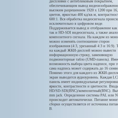
дисплеями с антибликовым покрытием,
обеспечивающим вывод видеоизображения
высоким разрешением 1920 x 1200 при 16,
цветов, яркостью 400 кд/кв.м, контрастнос
600:1. Вся обработка видеосигнала происх
исключительно в цифровом виде.
Поддерживается вывод и отображение как
так и HD-SDI видеосигнала, а также анало
композитного сигнала. На каждом из мон
можно изменять соотношение сторон
изображения (4:3, урезанный 4:3 и 16:9).
на каждый ЖКИ-дисплей можно вывести
информационную строку, заменяющую
подмониторные табло (UMD-панель). Име
возможность выбора цвета надписи, при э
сама надпись может содержать до 16 симв
Помимо этого для каждого из ЖКИ-диспл
экран выводится аудиоуровень. Каждая L
панель имеет индивидуальные регулировк
яркости, контрастности и цветности. Входы
HD/SD-SDI(BNC)/композитный(BNC). Вых
mm jack. Определение системы PAL или 
происходит автоматически. Питание мони
сборки осуществляется от источника пита
В.