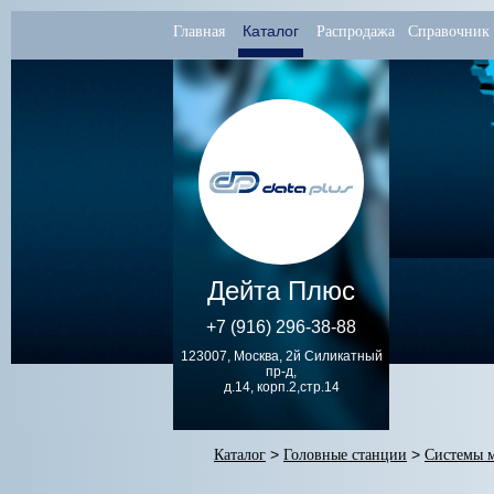
Каталог
Главная
Распродажа
Справочник
Дейта Плюс
+7 (916) 296-38-88
123007, Москва, 2й Силикатный
пр-д,
д.14, корп.2,стр.14
Каталог
>
Головные станции
>
Системы 