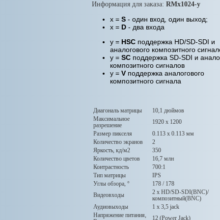
Информация для заказа:
RMx1024-y
x =
S
- один вход, один выход;
x =
D
- два входа
y =
HSC
поддержка HD/SD-SDI и
аналогового композитного сигнал
y =
SC
поддержка SD-SDI и анало
композитного сигналов
y =
V
поддержка аналогового
композитного сигнала
Диагональ матрицы
10,1 дюймов
Максимальное
1920 x 1200
разрешение
Размер пикселя
0.113 х 0.113 мм
Количество экранов
2
Яркость, кд/м2
350
Количество цветов
16,7 млн
Контрастность
700:1
Тип матрицы
IPS
Углы обзора, °
178 / 178
2 х HD/SD-SDI(BNC)/
Видеовходы
композитный(BNC)
Аудиовыходы
1 х 3,5 jack
Напряжение питания,
12 (Power Jack)