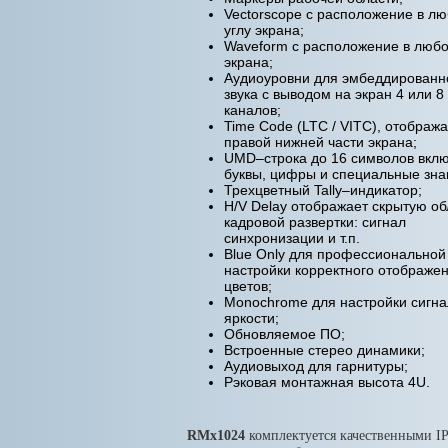
Vectorscope c расположение в л
углу экрана;
Waveform c расположение в любо
экрана;
Аудиоуровни для эмбеддированн
звука c выводом на экран 4 или 8
каналов;
Time Сode (LTC / VITC), отобража
правой нижней части экрана;
UMD–строка до 16 символов вкл
буквы, цифры и специальные зна
Трехцветный Tally–индикатор;
H/V Delay отображает скрытую об
кадровой развертки: сигнал
синхронизации и т.п.
Blue Only для профессиональной
настройки корректного отображе
цветов;
Monochrome для настройки сигн
яркости;
Обновляемое ПО;
Встроенные стерео динамики;
Аудиовыход для гарнитуры;
Рэковая монтажная высота 4U.
RMx1024
комплектуется качественными I