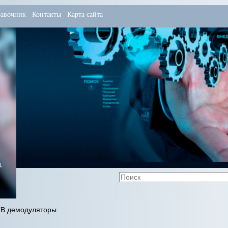
авочник
Контакты
Карта сайта
,
В демодуляторы