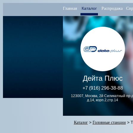
Каталог
Главная
Распродажа
Спр
Дейта Плюс
+7 (916) 296-38-88
123007, Москва, 2й Силикатный пр-д
д.14, корп.2,стр.14
Каталог
>
Головные станции
> Т