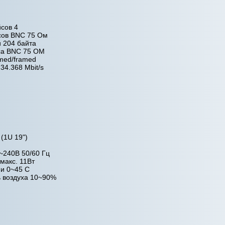
сов 4
сов BNC 75 Ом
и 204 байта
са BNC 75 ОМ
med/framed
34.368 Mbit/s
(1U 19")
~240В 50/60 Гц
макс. 11Вт
и 0~45 C
ь воздуха 10~90%