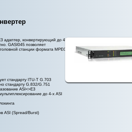
онвертер
3 адаптер, конвертирующий до 4х
тно. GASI045 позволяет
 головной станции формата MPEG-
ует стандарту ITU-T G.703
но стандарту G.832/G.751
азование ASI<>E3
ультиплексирование до 4-х ASI
локинга
 ASI (Spread/Burst)