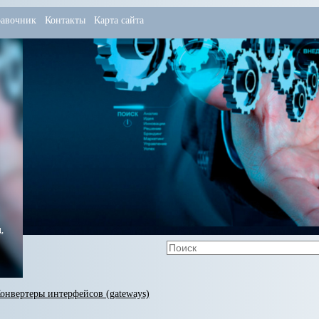
авочник
Контакты
Карта сайта
,
онвертеры интерфейсов (gateways)