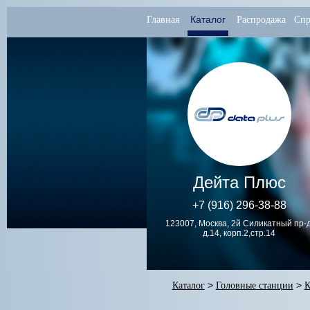
Каталог
Главная
Распродажа
Спр
Дейта Плюс
+7 (916) 296-38-88
123007, Москва, 2й Силикатный пр-д
д.14, корп.2,стр.14
Каталог
>
Головные станции
>
К