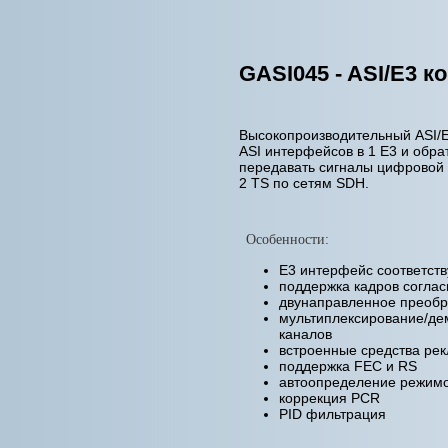
GASI045 - ASI/E3 к
Высокопроизводительный ASI/E
ASI интерфейсов в 1 E3 и обра
передавать сигналы цифровой
2 TS по сетям SDH.
Особенности:
E3 интерфейс соответств
поддержка кадров соглас
двунаправленное преобр
мультиплексирование/дем
каналов
встроенные средства рек
поддержка FEC и RS
автоопределение режимов
коррекция PCR
PID фильтрация