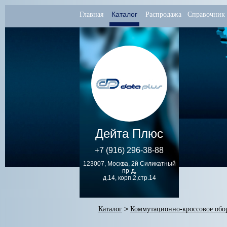
Каталог
Главная
Распродажа
Справочник
Дейта Плюс
+7 (916) 296-38-88
123007, Москва, 2й Силикатный
пр-д,
д.14, корп.2,стр.14
Каталог
>
Коммутационно-кроссовое обо