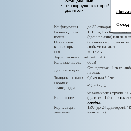
оконцованный
тип корпуса, в который устанавл
делители
dbmvspe
Склад 
Конфигурация
до 32 отводов (звезда, дер
Рабочая длина
1310нм, 1550нм, 1310&1
волны
(двойное окно) или на зак
Оптические
без коннекторов, либо ок
коннекторы
любыми на заказ
PDL
<0.15 dB
Термостабильность
0.2~0.5 dB
Направленность
60dB
Стандартная - 1 метр, ли
Длина отводов
на заказ
Толщина отводов
0,9мм или 3,0мм
Рабочая
-40 ~ +70 C
температура
металлическая трубка 3,0
Исполнение
(делители 1х2), или
пласт
коробка
Корпуса для
1RU (до 24 адаптеров), 4
делителей
адаптеров)