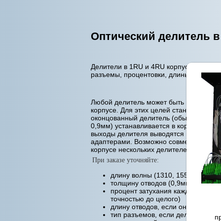
Оптический делитель в 
Делители в 1RU и 4RU корпусах, любы
разъемы, процентовки, длины.
Любой делитель может быть изготовлен
корпусе. Для этих целей стандартный,
оконцованный делитель (обычно толщ
0,9мм) устанавливается в корпус. Вход
выходы делителя выводятся на панель 
адаптерами. Возможно совмещение в 
корпусе нескольких делителей.
При заказе уточняйте:
длину волны (1310, 1550, 1310&1
толщину отводов (0,9мм или 3,0
процент затухания каждого отвода
точностью до целого)
длину отводов, если они более 1
тип разъемов, если делитель
п