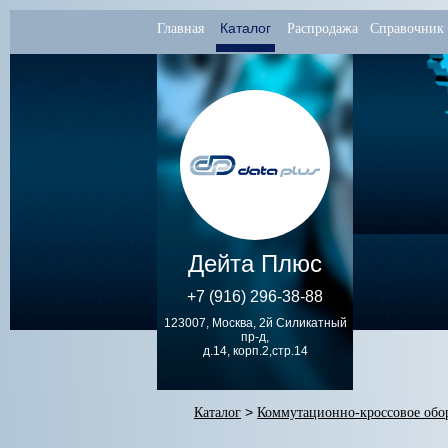
Каталог
Главная
Распродажа
Справочник
Дейта Плюс
+7 (916) 296-38-88
123007, Москва, 2й Силикатный
пр-д,
д.14, корп.2,стр.14
Каталог
>
Коммутационно-кроссовое обо