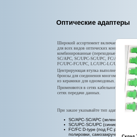
Оптические адаптеры
Широкий ассортимент включает в себя ад
для всех видов оптических коннекторов, а
комбинированные (переходные) типы: SC
SC/APC, SC/UPC-SC/UPC, FC/APC-FC/AP
FC/UPC-FC/UPC, LC/UPC-LC/UPC
Центрирующая втулка выполнена из цирк
бронзы для соединения многомодовых каб
из керамики для одномодовых.
Применяются в сетях кабельного телевиде
сетях передачи данных.
При заказе указывайте тип адаптера:
SC/APC-SC/APC (зеленые, телев
SC/UPC-SC/UPC (синие, ethernet)
FC/FC D-type (под FC разъем лю
полировки, самозакручивающиес
Склад 